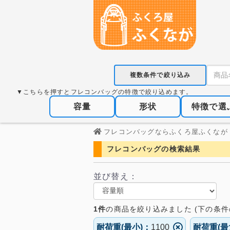
複数条件で絞り込み
▼こちらを押すとフレコンバッグの特徴で絞り込めます。
容量
形状
特徴で選
フレコンバッグならふくろ屋ふくなが
フレコンバッグの検索結果
並び替え：
1件
の
商品を絞り込みました (下の条件
耐荷重(最小)：
1100
耐荷重(最