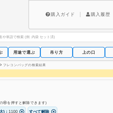
購入ガイド
購入履歴
ぶ
用途で選ぶ
吊り方
上の口
フレコンバッグの検索結果
の
を押すと解除できます)
大)：
1100
すべて解除