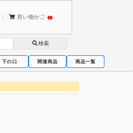
買い物かご
0
検索
下の口
関連商品
商品一覧