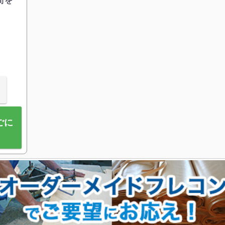
間を
ごに