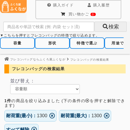
購入ガイド
購入履歴
買い物かご
0
検索
▼こちらを押すとフレコンバッグの特徴で絞り込めます。
容量
形状
特徴で選ぶ
用途で選
フレコンバッグならふくろ屋ふくなが
フレコンバッグの検索結果
フレコンバッグの検索結果
並び替え：
1件
の
商品を絞り込みました (下の条件の
を押すと解除でき
ます)
耐荷重(最小)：
1300
耐荷重(最大)：
1300
すべて解除