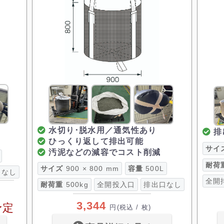
水切り･脱水用／通気性あり
排
ひっくり返して排出可能
サイ
汚泥などの減容でコスト削減
耐荷
サイズ
900 × 800 mm
容量
500L
口なし
全開
耐荷重
500kg
全開投入口
排出口なし
3,344
予定
円
(税込 / 枚)