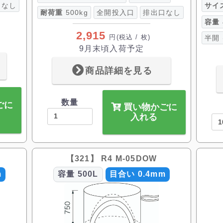
口なし
サイ
耐荷重
500kg
全開投入口
排出口なし
容量
2,915
円
(税込 / 枚)
半開
9月末頃入荷予定
商品詳細を見る
数量
ごに
買い物かごに
入れる
【321】 R4 M-05DOW
m
容量
500L
目合い 0.4mm