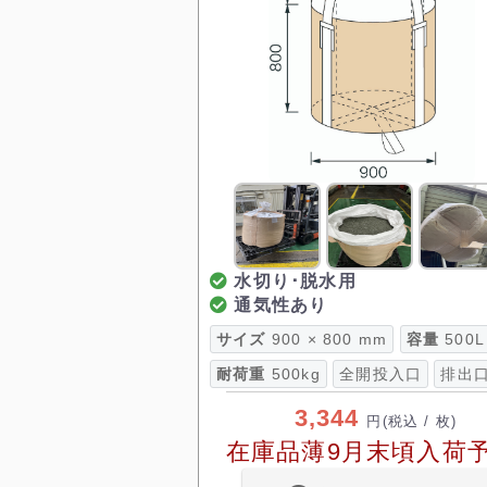
水切り･脱水用
通気性あり
サイズ
900 × 800 mm
容量
500L
耐荷重
500kg
全開投入口
排出
3,344
円
(税込 / 枚)
在庫品薄9月末頃入荷