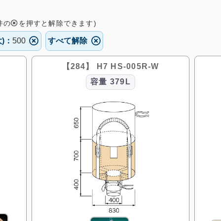
件の
を押すと解除できます)
)：
500
すべて解除
【284】 H7 HS-005R-W
容量
379L