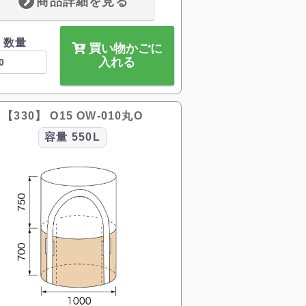
商品詳細を見る
数量
買い物かごに
入れる
【330】 O15 OW-010丸O
容量
550L