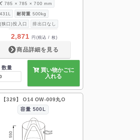
ズ
785 × 785 × 700 mm
431L
耐荷重
500kg
 (狭口)投入口
排出口なし
2,871
円
(税込 / 枚)
商品詳細を見る
数量
買い物かごに
入れる
【329】 O14 OW-009丸O
容量
500L