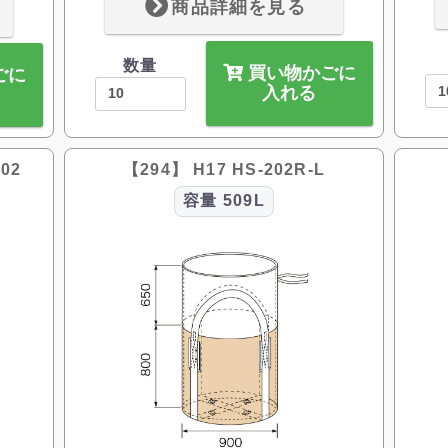
商品詳細を見る
数量
買い物かごに
ごに
入れる
02
【294】 H17 HS-202R-L
容量
509L