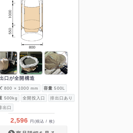
出口が全開構造
ズ
800 × 1000 mm
容量
500L
重
500kg
全開投入口
排出口あり
排出口
2,596
円
(税込 / 枚)