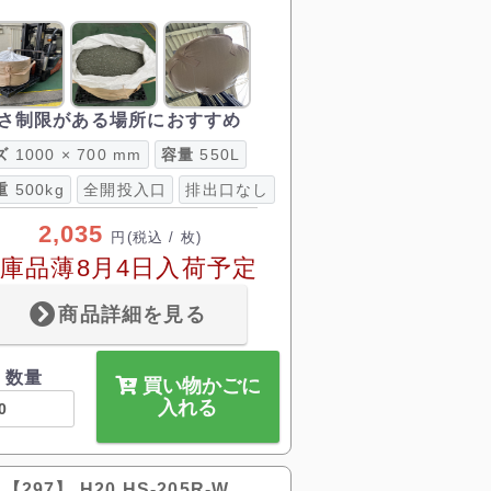
さ制限がある場所におすすめ
ズ
1000 × 700 mm
容量
550L
重
500kg
全開投入口
排出口なし
2,035
円
(税込 / 枚)
庫品薄8月4日入荷予定
商品詳細を見る
数量
買い物かごに
入れる
【297】 H20 HS-205R-W