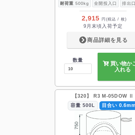
耐荷重
500kg
全開投入口
排出
2,915
円
(税込 / 枚)
9月末頃入荷予定
商品詳細を見る
数量
買い物か
入れる
【320】 R3 M-05DOW Ⅱ
容量
500L
目合い 0.6m