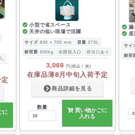
小型で省スペース
漏
天井の低い現場で活躍
底
サイズ
830 × 700 mm
容量
379L
サイ
耐荷重
500kg
全開投入口
排出口あり
耐荷
し
3,069
円
(税込 / 枚)
在庫品薄8月中旬入荷予定
予定
商品詳細を見る
数量
買い物かごに
ごに
入れる