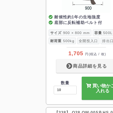
耐候性約1年の生地強度
底部に反転補助ベルト付
サイズ
900 × 800 mm
容量
500L
耐荷重
500kg
全開投入口
排出
1,705
円
(税込 / 枚)
商品詳細を見る
数量
買い物か
入れる
【338】 O28 OW-005丸HS 0