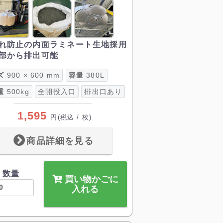
れ防止の内面ラミネート生地採用
部から排出可能
ズ
900 × 600 mm
容量
380L
重
500kg
全開投入口
排出口あり
1,595
円
(税込 / 枚)
商品詳細を見る
数量
買い物かごに
入れる