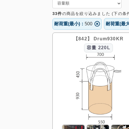
33件
の
商品を絞り込みました (下の条
耐荷重(最小)：
500
耐荷重(最大
【842】 Drum930KR
容量
220L