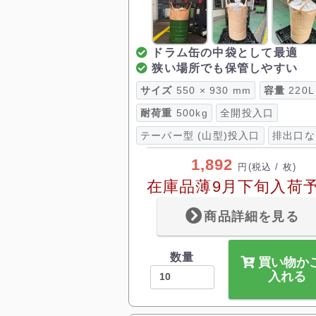
ドラム缶の中袋として最適
狭い場所でも保管しやすい
サイズ
550 × 930 mm
容量
220L
耐荷重
500kg
全開投入口
テーパー型 (山型)投入口
排出口な
1,892
円
(税込 / 枚)
在庫品薄9月下旬入荷
商品詳細を見る
数量
買い物か
入れる