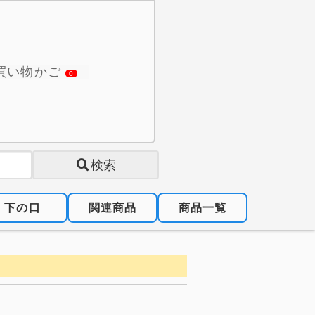
買い物かご
0
検索
下の口
関連商品
商品一覧