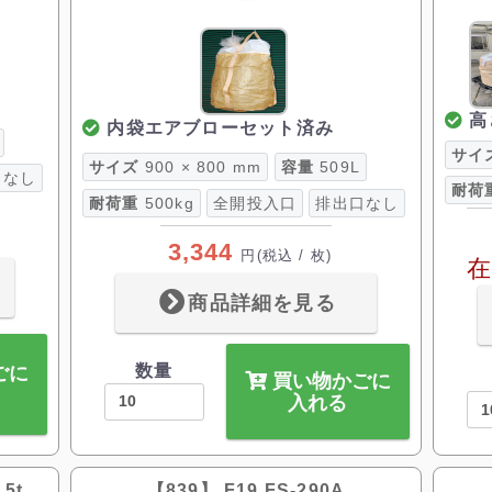
高
内袋エアブローセット済み
サイ
サイズ
900 × 800 mm
容量
509L
口なし
耐荷
耐荷重
500kg
全開投入口
排出口なし
3,344
円
(税込 / 枚)
在
商品詳細を見る
数量
ごに
買い物かごに
入れる
.5t
【839】 F19 FS-290A