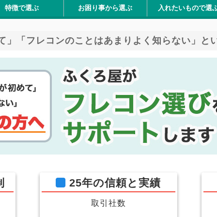
特徴で選ぶ
お困り事から選ぶ
入れたいもので選
筋商品
パ最強シリーズ
口あり
口なし
を防ぐ
セット済
切れやすい
性 (屋外保管)
重2t対応
粉体物
樹脂ペレット
木屑・チップ
米・籾殻
堆肥・肥料
根野菜
アスベスト含有廃棄物
フレコンスタンド (フレ
フレコン用内袋
フレコン用ゼッケン
フレコンカバー
フレコン用荷札
フレコングリップ
パレット回転台
フレコン台車 エコパレ
鉄箱(バッカン)・ダスト
ラッシングベルト
て」「フレコンのことはあまりよく知らない」と
制
25年の信頼と実績
取引社数