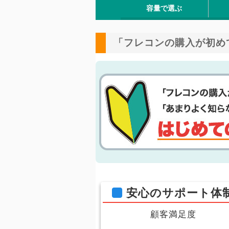
容量で選ぶ
～590L (小型)
600～900L (小～中型)
1,000～1,190L (中型)
1,200～1,490L (中～大型)
1,500～2,000L (特大)
売れ
コス
排出
排出
漏れ
内袋
水が
耐候
耐荷
「フレコンの購入が初め
安心のサポート体
顧客満足度