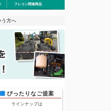
ぶ
フレコン関連商品
ーム)
BOX
含水物・汚泥
石材・砂
金属製品
土壌
廃棄物
ガラス
いう方へ
ぴったりなご提案
ラインナップは