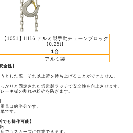
【1051】HI16 アルミ製手動チェーンブロック
【0.25t】
1台
アルミ製
安全性】
おうとした際、それ以上荷を持ち上げることができません。
しっかりと固定された鍛造製ラッチで安全性を向上させます。
ブレーキ板の割れや粉砕を防ぎます。
】
の重量は約半分です。
簡単です。
所でも操作可能】
回転。
場所でもスムーズに作業できます。