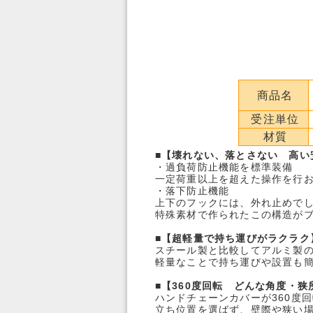
商品名
受注単位
材質
■
【壊れない、落とさない 高い
・過負荷防止機能を標準装備
一定荷重以上を超えた操作を行
・落下防止機能
上下のフックには、外れ止めで
特殊素材で作られたこの構造が
■
【超軽量で持ち運びがラクラク
スチール製と比較してアルミ製
軽量なことで持ち運びや設置も
■
【360度回転 どんな角度・狭
ハンドチェーンカバーが360度
立ち位置を選ばず、壁際や狭い