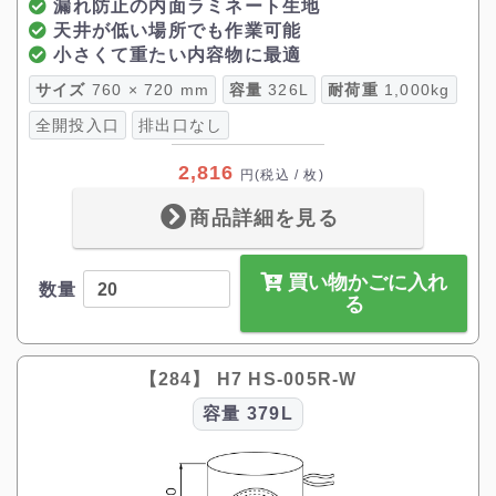
漏れ防止の内面ラミネート生地
天井が低い場所でも作業可能
小さくて重たい内容物に最適
サイズ
760 × 720 mm
容量
326L
耐荷重
1,000kg
全開投入口
排出口なし
2,816
円
(税込 / 枚)
商品詳細を見る
買い物かごに入れ
数量
る
【284】 H7 HS-005R-W
容量
379L