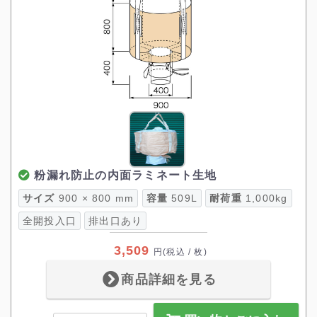
粉漏れ防止の内面ラミネート生地
サイズ
900 × 800 mm
容量
509L
耐荷重
1,000kg
全開投入口
排出口あり
3,509
円
(税込 / 枚)
商品詳細を見る