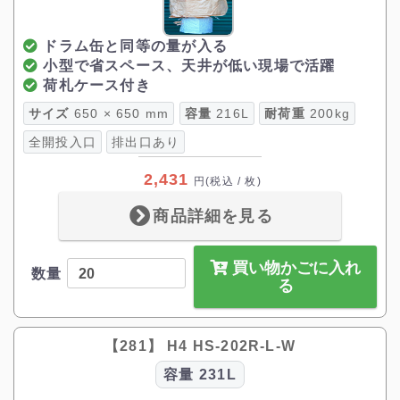
ドラム缶と同等の量が入る
小型で省スペース、天井が低い現場で活躍
荷札ケース付き
サイズ
650 × 650 mm
容量
216L
耐荷重
200kg
全開投入口
排出口あり
2,431
円
(税込 / 枚)
商品詳細を見る
買い物かごに入れ
数量
る
【281】 H4 HS-202R-L-W
容量
231L