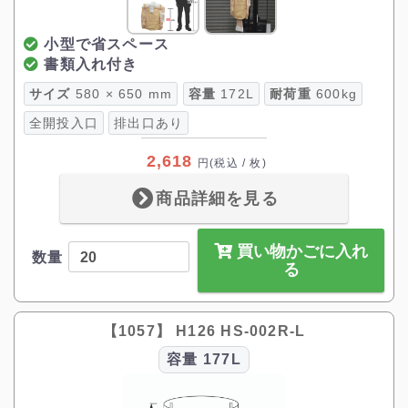
小型で省スペース
書類入れ付き
サイズ
580 × 650 mm
容量
172L
耐荷重
600kg
全開投入口
排出口あり
2,618
円
(税込 / 枚)
商品詳細を見る
買い物かごに入れ
数量
る
【1057】 H126 HS-002R-L
容量
177L