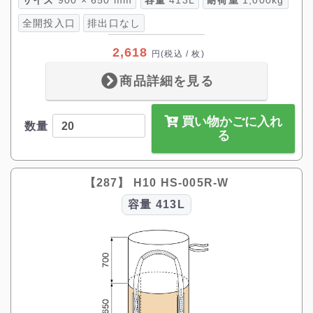
サイズ
900 × 650 mm
容量
413L
耐荷重
1,000kg
全開投入口
排出口なし
2,618
円
(税込 / 枚)
商品詳細を見る
買い物かごに入れ
数量
る
【287】 H10 HS-005R-W
容量
413L