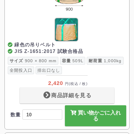
緑色の吊りベルト
JIS Z-1651:2017 試験合格品
サイズ
900 × 800 mm
容量
509L
耐荷重
1,000kg
全開投入口
排出口なし
2,420
円
(税込 / 枚)
商品詳細を見る
買い物かごに入れ
数量
る