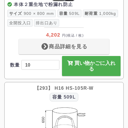
本体２重生地で粉漏れ防止
サイズ
900 × 800 mm
容量
509L
耐荷重
1,000kg
全開投入口
排出口あり
4,202
円
(税込 / 枚)
商品詳細を見る
買い物かごに入れ
数量
る
【293】 H16 HS-105R-W
容量
509L