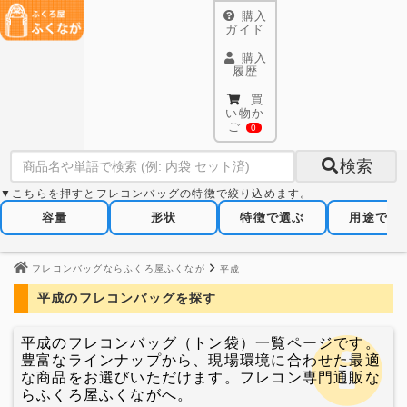
購入
ガイド
購入
履歴
買
い物か
ご
0
検索
▼こちらを押すとフレコンバッグの特徴で絞り込めます。
容量
形状
特徴で選ぶ
用途で選
フレコンバッグならふくろ屋ふくなが
平成
平成のフレコンバッグを探す
平成のフレコンバッグ（トン袋）一覧ページです。
豊富なラインナップから、現場環境に合わせた最適
な商品をお選びいただけます。フレコン専門通販な
らふくろ屋ふくながへ。