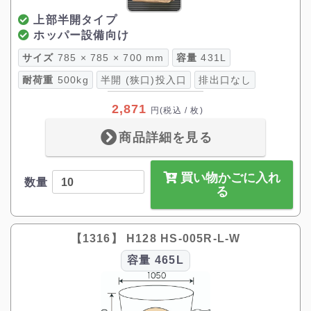
上部半開タイプ
ホッパー設備向け
サイズ
785 × 785 × 700 mm
容量
431L
耐荷重
500kg
半開 (狭口)投入口
排出口なし
2,871
円
(税込 / 枚)
商品詳細を見る
買い物かごに入れ
数量
る
【1316】 H128 HS-005R-L-W
容量
465L