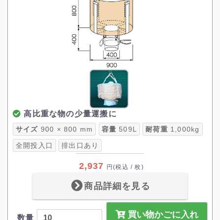
高比重な物の少量運搬に
サイズ
900 × 800 mm
容量
509L
耐荷重
1,000kg
全開投入口
排出口あり
2,937
円
(税込 / 枚)
商品詳細を見る
買い物かごに入れ
数量