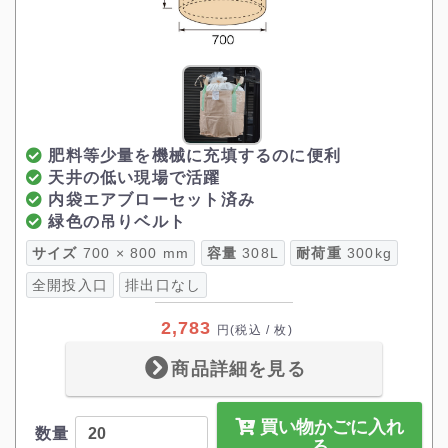
肥料等少量を機械に充填するのに便利
天井の低い現場で活躍
内袋エアブローセット済み
緑色の吊りベルト
サイズ
700 × 800 mm
容量
308L
耐荷重
300kg
全開投入口
排出口なし
2,783
円
(税込 / 枚)
商品詳細を見る
買い物かごに入れ
数量
る