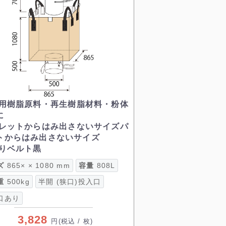
用樹脂原料・再生樹脂材料・粉体
に
レットからはみ出さないサイズパ
トからはみ出さないサイズ
りベルト黒
ズ
865× × 1080 mm
容量
808L
重
500kg
半開 (狭口)投入口
口あり
3,828
円
(税込 / 枚)