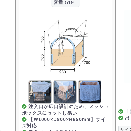
容量
519L
注入口が広口設計のため、メッシュ
上
ボックスにセットし易い
応
吊
【W1000×D800×H850mm】サイ
ズ対応
サイ