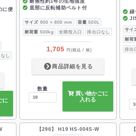
耐候性約1年の生地強度
底部に反転補助ベルト付
のに便
緑
JI
サイズ
900 × 800 mm
容量
500L
サイ
耐荷重
500kg
全開投入口
排出口なし
耐荷
1,705
排出
円
(税込 / 枚)
口なし
商品詳細を見る
数量
買い物かごに
入れる
ごに
W
【296】 H19 HS-004S-W
【