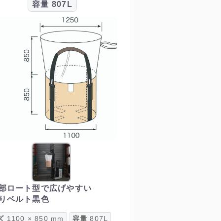
容量
807L
部ロート型で広げやすい
りベルト黒色
ズ
1100 × 850 mm
容量
807L