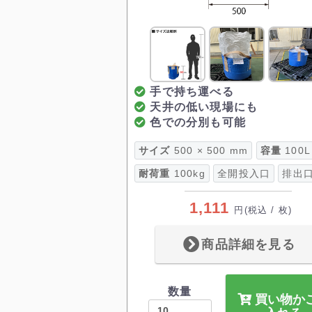
手で持ち運べる
天井の低い現場にも
色での分別も可能
サイズ
500 × 500 mm
容量
100L
耐荷重
100kg
全開投入口
排出
1,111
円
(税込 / 枚)
商品詳細を見る
数量
買い物か