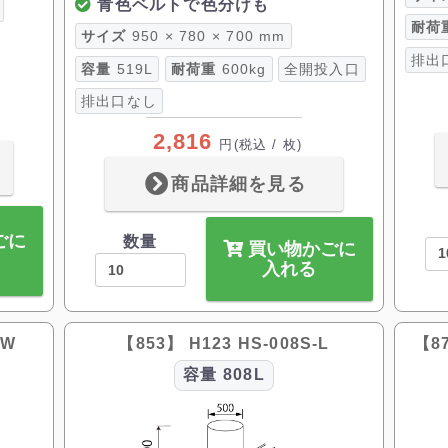
青色ベルトで色分けも
耐荷
サイズ
950 × 780 × 700 mm
排出
容量
519L
耐荷重
600kg
全開投入口
排出口なし
2,816
円
(税込 / 枚)
商品詳細を見る
ごに
数量
買い物かごに
入れる
-W
【853】 H123 HS-008S-L
【87
容量
808L