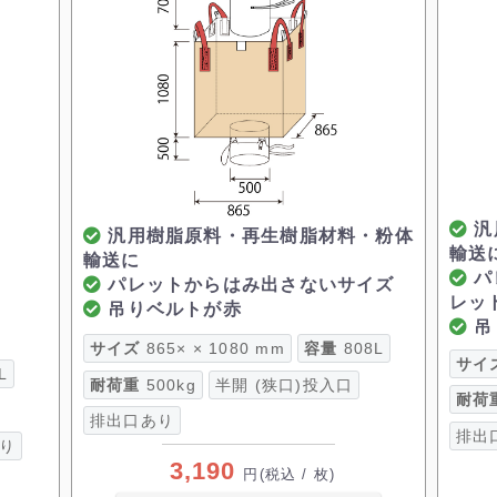
汎
汎用樹脂原料・再生樹脂材料・粉体
輸送
輸送に
パ
パレットからはみ出さないサイズ
レッ
吊りベルトが赤
吊
サイズ
865× × 1080 mm
容量
808L
サイ
L
耐荷重
500kg
半開 (狭口)投入口
耐荷
排出口あり
排出
り
3,190
円
(税込 / 枚)