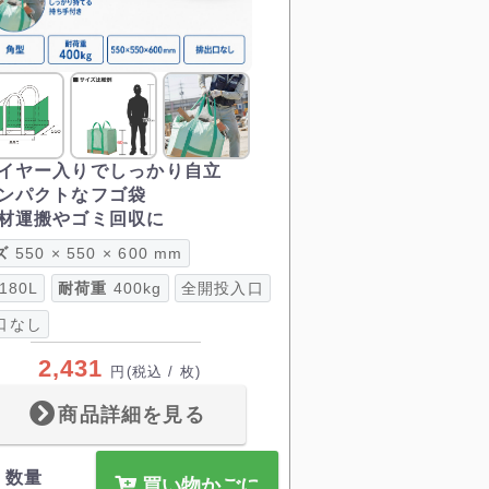
イヤー入りでしっかり自立
ンパクトなフゴ袋
材運搬やゴミ回収に
ズ
550 × 550 × 600 mm
180L
耐荷重
400kg
全開投入口
口なし
2,431
円
(税込 / 枚)
商品詳細を見る
数量
買い物かごに