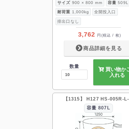
サイズ
900 × 800 mm
容量
509L
耐荷重
1,000kg
全開投入口
排出口なし
3,762
円
(税込 / 枚)
商品詳細を見る
数量
買い物か
入れる
【1315】 H127 HS-005R-L
容量
807L