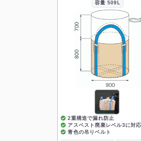
容量
509L
2重構造で漏れ防止
アスベスト廃棄レベル3に対
青色の吊りベルト