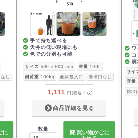
手で持ち運べる
天井の低い現場にも
ワ
色での分別も可能
コ
廃
サイズ
500 × 500 mm
容量
100L
サイ
口なし
耐荷重
100kg
全開投入口
排出口なし
容量
1,111
排出
円
(税込 / 枚)
商品詳細を見る
数量
ごに
買い物かごに