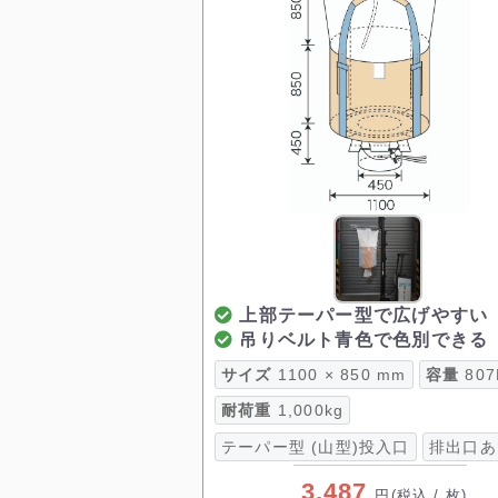
上部テーパー型で広げやすい
吊りベルト青色で色別できる
サイズ
1100 × 850 mm
容量
807
耐荷重
1,000kg
テーパー型 (山型)投入口
排出口あ
3,487
円
(税込 / 枚)