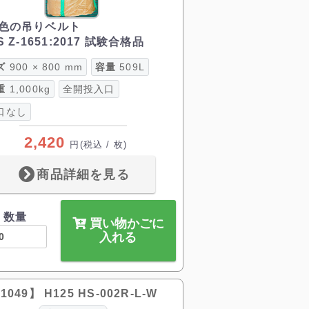
色の吊りベルト
S Z-1651:2017 試験合格品
ズ
900 × 800 mm
容量
509L
重
1,000kg
全開投入口
口なし
2,420
円
(税込 / 枚)
商品詳細を見る
数量
買い物かごに
入れる
1049】 H125 HS-002R-L-W