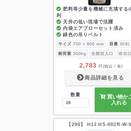
肥料等少量を機械に充填する
利
天井の低い現場で活躍
内袋エアブローセット済み
緑色の吊りベルト
サイズ
700 × 800 mm
容量
308L
耐荷重
300kg
全開投入口
排出
2,783
円
(税込 / 枚)
商品詳細を見る
数量
買い物か
入れる
【290】 H13 HS-002R-W-