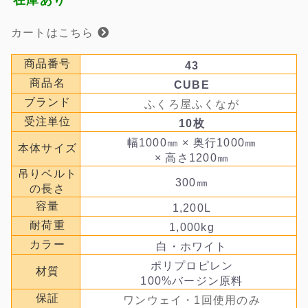
カートはこちら
商品番号
43
商品名
CUBE
ブランド
ふくろ屋ふくなが
受注単位
10枚
幅1000㎜ × 奥行1000㎜
本体サイズ
× 高さ1200㎜
吊りベルト
300㎜
の長さ
容量
1,200L
耐荷重
1,000kg
カラー
白・ホワイト
ポリプロピレン
材質
100%バージン原料
保証
ワンウェイ・1回使用のみ