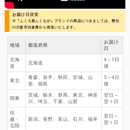
お届け日目安
※『ふくろ屋ふくなが』ブランドの商品につきましては、弊社
の大阪市内倉庫から発送いたします。
お届け
地域
都道府県
日
北海
4～7日
北海道
道
後
青森、岩手、秋田、宮城、山
3～4日
東北
形、福島
後
茨城、栃木、群馬、東京、神奈
翌日～
関東
川、埼玉、千葉、山梨
翌々日
信
翌日～
越・
新潟、長野、富山、石川、福井
翌々日
北陸