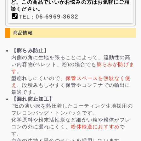
ど、この商品でいいかお悩みの方はお気軽にご相
談ください。
06-6969-3632
TEL：
商品情報
【膨らみ防止】
内側の角に生地を張ることによって、流動性の高
い内容物(ペレット、粉)の場合でも
膨らみが防げま
す
。
型崩れしにくいので、
保管スペースを無駄なく使
え
、段積みもしやすく保管やコンテナでの輸出に
最適です。
【漏れ防止加工】
PEの薄い膜を熱圧着したコーティング生地採用の
フレコンバッグ・トンパックです。
化学原料や粉末活性炭など細かい粒や粉体がフレ
コンの外に漏れにくく、
粉体輸送におすすめ
で
す。
白色の生地と黒色のベルトを採用しています。