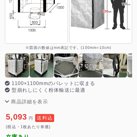
※図面の数値はmm表記です。(100mm=10cm)
1100×1100mmのパレットに収まる
型崩れしにくく粉体輸送に最適
商品詳細を表示
5,093
送料込
円
(税込・1枚あたり単価)
在庫あり