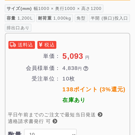
サイズ(mm)
幅1000 × 奥行1000 × 高さ1200
容量
1,200L
耐荷重
1,000kg
角型
半開 (狭口)投入口
排出口あり
送料込
税込
5,093
単価：
円
会員様単価：
4,838

円
受注単位：
10枚
138ポイント (3%還元)
在庫あり
平日午前までのご注文で最短当日発送
適格請求書発行 可
数量