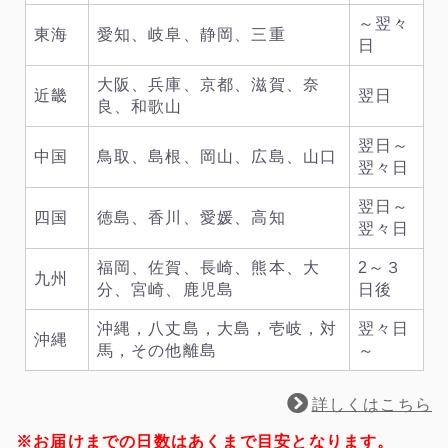
～翌々
東海
愛知、岐阜、静岡、三重
日
大阪、兵庫、京都、滋賀、奈
近畿
翌日
良、和歌山
翌日～
中国
鳥取、島根、岡山、広島、山口
翌々日
翌日～
四国
徳島、香川、愛媛、高知
翌々日
福岡、佐賀、長崎、熊本、大
2～３
九州
分、宮崎、鹿児島
日後
沖縄，八丈島，大島，壱岐，対
翌々日
沖縄
馬，その他離島
～
詳しくはこちら
※お届けまでの日数はあくまで目安となります。