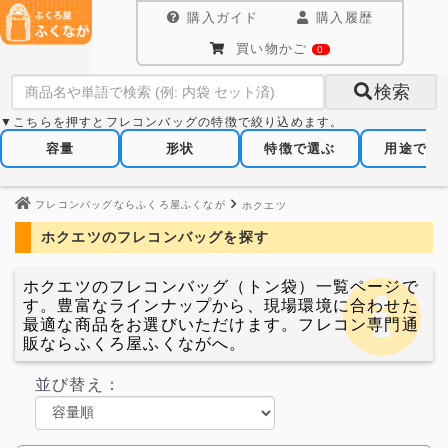
購入ガイド
購入履歴
買い物かご
0
検索
▼こちらを押すとフレコンバッグの特徴で絞り込めます。
容量
形状
特徴で選ぶ
用途で選
フレコンバッグならふくろ屋ふくなが
ホクエツ
ホクエツのフレコンバッグを探す
ホクエツのフレコンバッグ（トン袋）一覧ページで
す。豊富なラインナップから、現場環境に合わせた
最適な商品をお選びいただけます。フレコン専門通
販ならふくろ屋ふくながへ。
並び替え：