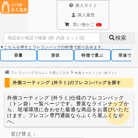
購入ガイド
購入履歴
買い物かご
0
検索
▼こちらを押すとフレコンバッグの特徴で絞り込めます。
容量
形状
特徴で選ぶ
用途で選
フレコンバッグならふくろ屋ふくなが
外側コーティング (外ラミ)
外側コーティング (外ラミ)のフレコンバッグを探す
外側コーティング (外ラミ)仕様のフレコンバッグ
（トン袋）一覧ページです。豊富なラインナップか
ら、現場環境に合わせた最適な商品をお選びいただ
けます。フレコン専門通販ならふくろ屋ふくなが
へ。
並び替え：