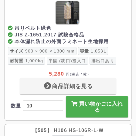
吊りベルト緑色
JIS Z-1651:2017 試験合格品
本体漏れ防止の外面ラミネート生地採用
サイズ
900 × 900 × 1300 mm
容量
1,053L
耐荷重
1,000kg
半開 (狭口)投入口
排出口あり
5,280
円
(税込 / 枚)
商品詳細を見る
買い物かごに入れ
数量
る
【505】 H106 HS-106R-L-W