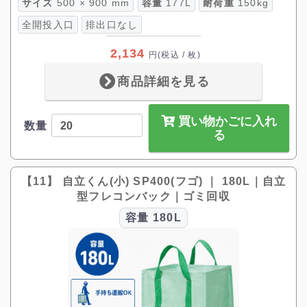
サイズ
500 × 900 mm
容量
177L
耐荷重
150kg
全開投入口
排出口なし
2,134
円
(税込 / 枚)
商品詳細を見る
買い物かごに入れ
数量
る
【11】 自立くん(小) SP400(フゴ) ｜ 180L｜自立
型フレコンバック｜ゴミ回収
容量
180L