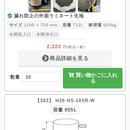
漏れ防止の外面ラミネート生地
サイズ
1100 × 750 mm
容量
712L
耐荷重
600kg
全開投入口
全開排出口
2,222
円
(税込 / 枚)
商品詳細を見る
買い物かごに入れ
数量
る
【303】 H26 HS-105R-W
容量
855L