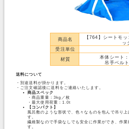
【764】シートモッコ 
商品名
ッ
受注単位
本体シート
材質
吊手ベル
送料について
・別途送料が掛かります。
・ご注文確認後に送料をご連絡いたします。
商品スペック
・商品重量：3kg／枚
・最大使用荷重：1.0t
【コンパクト】
風呂敷のような形状で、色々なものを包んで吊り上
す。
繊維製なので手袋なしでも安全に作業ができ、作業
す。