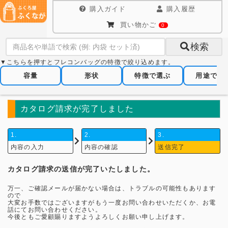
購入ガイド
購入履歴
買い物かご
0
検索
▼こちらを押すとフレコンバッグの特徴で絞り込めます。
容量
形状
特徴で選ぶ
用途で選
カタログ請求が完了しました
1.
2.
3.
内容の入力
内容の確認
送信完了
カタログ請求の送信が完了いたしました。
万一、ご確認メールが届かない場合は、トラブルの可能性もあります
ので
大変お手数ではございますがもう一度お問い合わせいただくか、お電
話にてお問い合わせください。
今後ともご愛顧賜りますようよろしくお願い申し上げます。