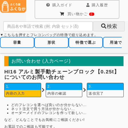
購入ガイド
購入履歴
買い物かご
0
検索
▼こちらを押すとフレコンバッグの特徴で絞り込めます。
容量
形状
特徴で選ぶ
用途で選
お問い合わせ (入力ページ)
HI16 アルミ製手動チェーンブロック【0.25t】
についてのお問い合わせ
1.
2.
3.
内容の入力
内容の確認
送信完了
どのフレコンを選べば良いのか分からない…
ネット注文で買う方法が分からない…
オーダーメイドのフレコンを作って欲しい…
など、どんなことでもお気軽にご相談ください!
お電話でのご相談も可能です。