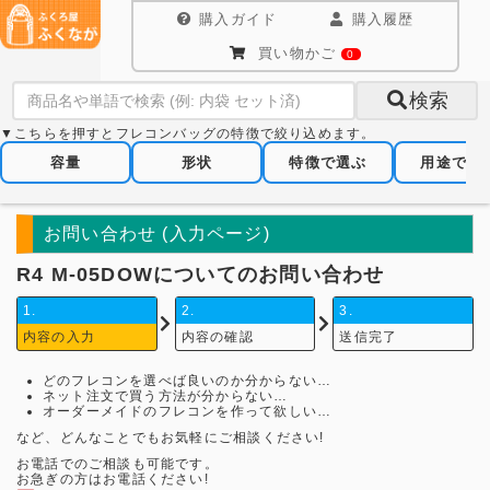
購入ガイド
購入履歴
買い物かご
0
検索
▼こちらを押すとフレコンバッグの特徴で絞り込めます。
容量
形状
特徴で選ぶ
用途で選
お問い合わせ (入力ページ)
R4 M-05DOWについてのお問い合わせ
1.
2.
3.
内容の入力
内容の確認
送信完了
どのフレコンを選べば良いのか分からない…
ネット注文で買う方法が分からない…
オーダーメイドのフレコンを作って欲しい…
など、どんなことでもお気軽にご相談ください!
お電話でのご相談も可能です。
お急ぎの方はお電話ください!