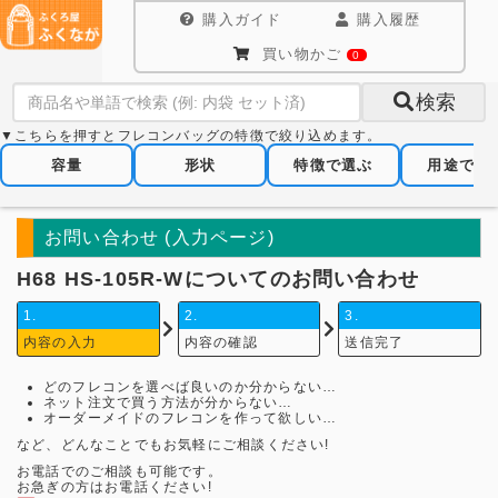
購入ガイド
購入履歴
買い物かご
0
検索
▼こちらを押すとフレコンバッグの特徴で絞り込めます。
容量
形状
特徴で選ぶ
用途で選
お問い合わせ (入力ページ)
H68 HS-105R-Wについてのお問い合わせ
1.
2.
3.
内容の入力
内容の確認
送信完了
どのフレコンを選べば良いのか分からない…
ネット注文で買う方法が分からない…
オーダーメイドのフレコンを作って欲しい…
など、どんなことでもお気軽にご相談ください!
お電話でのご相談も可能です。
お急ぎの方はお電話ください!