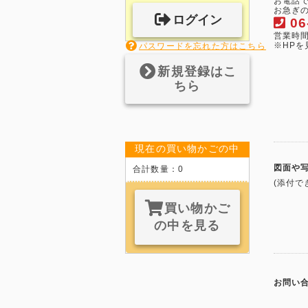
お電話
お急ぎの
ログイン
06
営業時間 
※HP
パスワードを忘れた方はこちら
新規登録はこ
ちら
現在の買い物かごの中
図面や
合計数量：
0
(添付で
買い物かご
の中を見る
お問い