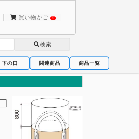
買い物かご
0
検索
下の口
関連商品
商品一覧