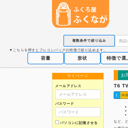
複数条件で絞り込み
▼こちらを押すとフレコンバッグの特徴で絞り込めます。
容量
形状
特徴で選
お
マイページ
T6 
メールアドレス
1.
内
パスワード
など、
パソコンに記憶させる