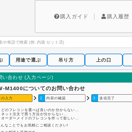
購入ガイド
購入履歴
ぶ
用途で選ぶ
吊り方
上の口
問い合わせ (入力ページ)
TW-M1400についてのお問い合わせ
容の入力
2.
内容の確認
3.
送信完了
どのフレコンを選べば良いのか分からない…
ネット注文で買う方法が分からない…
オーダーメイドのフレコンを作って欲しい…
どんなことでもお気軽にご相談ください!