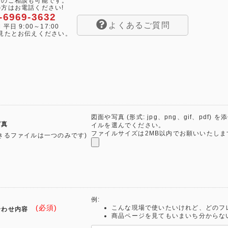
でのご相談も可能です。
方はお電話ください!
-6969-3632
よくあるご質問
平日 9:00～17:00
を見たとお伝えください。
図面や写真 (形式: jpg、png、gif、pdf
写真
イルを選んでください。
ファイルサイズは2MB以内でお願いいたしま
きるファイルは一つのみです)
例:
(必須)
こんな現場で使いたいけれど、どのフ
合わせ内容
商品ページを見てもいまいち分からな