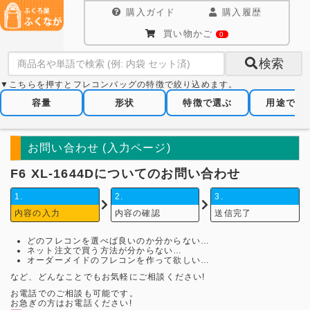
購入ガイド
購入履歴
買い物かご
0
検索
▼こちらを押すとフレコンバッグの特徴で絞り込めます。
容量
形状
特徴で選ぶ
用途で選
お問い合わせ (入力ページ)
F6 XL-1644Dについてのお問い合わせ
1.
2.
3.
内容の入力
内容の確認
送信完了
どのフレコンを選べば良いのか分からない…
ネット注文で買う方法が分からない…
オーダーメイドのフレコンを作って欲しい…
など、どんなことでもお気軽にご相談ください!
お電話でのご相談も可能です。
お急ぎの方はお電話ください!