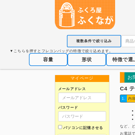
複数条件で絞り込み
▼こちらを押すとフレコンバッグの特徴で絞り込めます。
容量
形状
特徴で選
お
マイページ
C4
メールアドレス
1.
内
パスワード
など、
パソコンに記憶させる
お電話