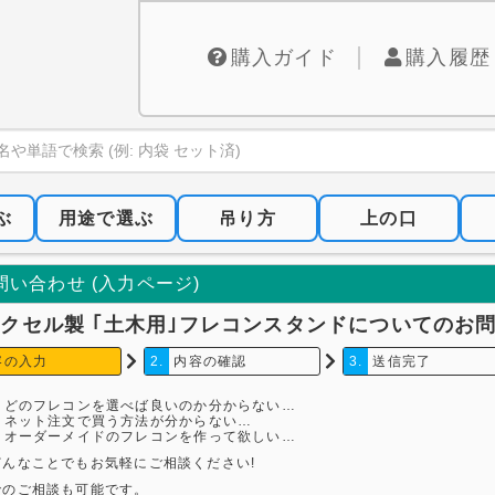
購入ガイド
購入履歴
ぶ
用途で選ぶ
吊り方
上の口
問い合わせ (入力ページ)
 テクセル製 ｢土木用｣フレコンスタンドについてのお
容の入力
2.
内容の確認
3.
送信完了
どのフレコンを選べば良いのか分からない…
ネット注文で買う方法が分からない…
オーダーメイドのフレコンを作って欲しい…
どんなことでもお気軽にご相談ください!
でのご相談も可能です。