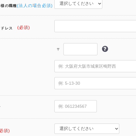
(法人の場合必須)
者様の職種
(必須)
アドレス
〒
号
(必須)