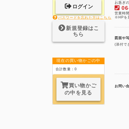
お急ぎの
ログイン
06
営業時間 
※HP
パスワードを忘れた方はこちら
新規登録はこ
ちら
図面や
(添付で
現在の買い物かごの中
合計数量：
0
買い物かご
お問い
の中を見る