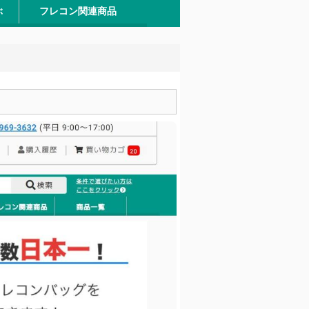
ぶ
フレコン関連商品
ーム)
BOX
含水物・汚泥
石材・砂
金属製品
土壌
廃棄物
ガラス