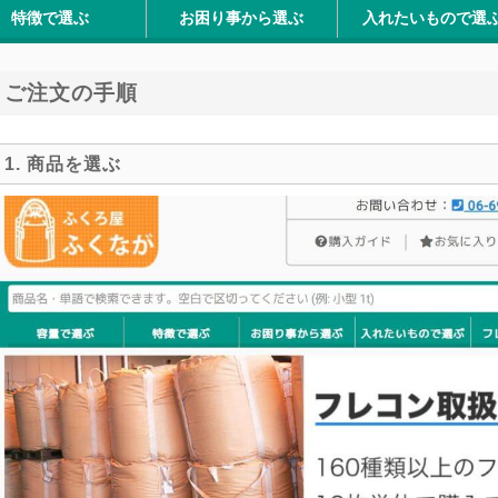
特徴で選ぶ
お困り事から選ぶ
入れたいもので選
筋商品
パ最強シリーズ
口あり
口なし
を防ぐ
セット済
切れやすい
性 (屋外保管)
重2t対応
粉体物
樹脂ペレット
木屑・チップ
米・籾殻
堆肥・肥料
根野菜
アスベスト含有廃棄物
フレコンスタンド (フレ
フレコン用内袋
フレコン用ゼッケン
フレコンカバー
フレコン用荷札
フレコングリップ
パレット回転台
フレコン台車 エコパレ
鉄箱(バッカン)・ダスト
ラッシングベルト
ご注文の手順
1. 商品を選ぶ