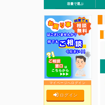
容量で選ぶ
～590L (小型)
600～900L (小～中型)
1,000～1,190L (中型)
1,200～1,490L (中～大型)
1,500～2,000L (特大)
売れ
コス
排出
排出
漏れ
内袋
水が
耐候
耐荷
マイページへログイン
ログイン