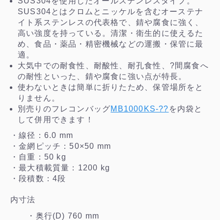
SUS304を使用したオールステンレスタイプ。
SUS304とはクロムとニッケルを含むオーステナ
イト系ステンレスの代表格で、錆や腐食に強く、
高い強度を持っている。清潔・衛生的に使えるた
め、食品・薬品・精密機械などの運搬・保管に最
適。
大気中での耐食性、耐酸性、耐孔食性、?間腐食へ
の耐性といった、錆や腐食に強い点が特長。
使わないときは簡単に折りたため、保管場所をと
りません。
別売りのフレコンバッグ
MB1000KS-??
を内袋と
して併用できます！
・線径：6.0 mm
・金網ピッチ：50×50 mm
・自重：50 kg
・最大積載質量：1200 kg
・段積数：4段
内寸法
・奥行(D) 760 mm