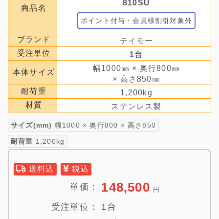
810SU
商品名
ポイント付与・会員様割引対象外
ブランド
テイモー
受注単位
1台
幅1000㎜ × 奥行800㎜
本体サイズ
× 高さ850㎜
耐荷重
1,200kg
材質
ステンレス製
サイズ(mm)
幅1000 × 奥行800 × 高さ850
耐荷重
1,200kg
送料込
税込
148,500
単価：
円
受注単位：
1台