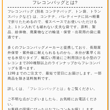
フレコンバッグとは?
フレコンバッグ (別名 コンテナバッグ、トン袋、トラン
スバックなど) は、コンテナ、パレティーナに比べ軽量
で折りたためるので、省スペースでお使いいただける
上、1トン入れても破れない丈夫な袋です。原料、製
品、紛体物、廃棄物などの輸送・保管・出荷用の袋に最
適です。
多くのフレコンバッグメーカーと提携しており、長期屋
外保管・紫外線に耐えられるものから、水分が素早く出
せる水切りタイプ、幅広い用途にご利用頂ける小型のフ
レコンまで200種類以上のラインナップからフレコンバ
ッグを選べます。
12時までのご注文で、最短で翌日にお届けします。一部
商品を除き送料無料です。
詳しくは、「
フレコンバッグとは
」をご覧ください。
ご不明な点がございましたら、お気軽にお電話くださ
い。
お客様の現場にぴったりなフレコンをお探しします。