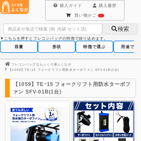
購入ガイド
購入履歴
買い物かご
0
検索
▼こちらを押すとフレコンバッグの特徴で絞り込めます。
容量
形状
特徴で選ぶ
用途で選
フレコンバッグならふくろ屋ふくなが
【1059】TEｰ15 フォークリフト用防水ターボファン SFV-01B(1台)
【1059】TEｰ15 フォークリフト用防水ターボフ
ァン SFV-01B(1台)