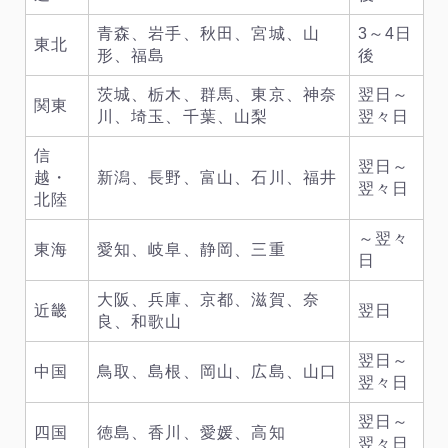
青森、岩手、秋田、宮城、山
3～4日
東北
形、福島
後
茨城、栃木、群馬、東京、神奈
翌日～
関東
川、埼玉、千葉、山梨
翌々日
信
翌日～
越・
新潟、長野、富山、石川、福井
翌々日
北陸
～翌々
東海
愛知、岐阜、静岡、三重
日
大阪、兵庫、京都、滋賀、奈
近畿
翌日
良、和歌山
翌日～
中国
鳥取、島根、岡山、広島、山口
翌々日
翌日～
四国
徳島、香川、愛媛、高知
翌々日