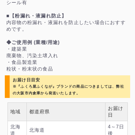
シール有
■【粉漏れ・液漏れ防止】
内容物の粉漏れ・液漏れを防止したい場合におすす
めです。
◆ご使用例 (業種/用途)
・建築業
廃棄物、汚染土壌入れ
・食品製造業
粒状・粉末状の食品
お届け日目安
※『ふくろ屋ふくなが』ブランドの商品につきましては、弊社
の大阪市内倉庫から発送いたします。
お届け
地域
都道府県
日
北海
4～7日
北海道
道
後