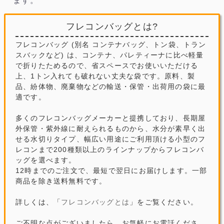
ます。
フレコンバッグとは?
フレコンバッグ (別名 コンテナバッグ、トン袋、トラン
スバックなど) は、コンテナ、パレティーナに比べ軽量
で折りたためるので、省スペースでお使いいただける
上、1トン入れても破れない丈夫な袋です。原料、製
品、紛体物、廃棄物などの輸送・保管・出荷用の袋に最
適です。
多くのフレコンバッグメーカーと提携しており、長期屋
外保管・紫外線に耐えられるものから、水分が素早く出
せる水切りタイプ、幅広い用途にご利用頂ける小型のフ
レコンまで200種類以上のラインナップからフレコンバ
ッグを選べます。
12時までのご注文で、最短で翌日にお届けします。一部
商品を除き送料無料です。
詳しくは、「
フレコンバッグとは
」をご覧ください。
ご不明な点がございましたら、お気軽にお電話くださ