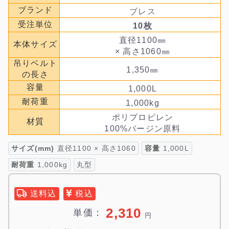
ブランド
ブレス
受注単位
10枚
直径1100㎜
本体サイズ
× 高さ1060㎜
吊りベルト
1,350㎜
の長さ
容量
1,000L
耐荷重
1,000kg
ポリプロピレン
材質
100%バージン原料
サイズ(mm)
直径1100 × 高さ1060
容量
1,000L
耐荷重
1,000kg
丸型
送料込
税込
2,310
単価：
円