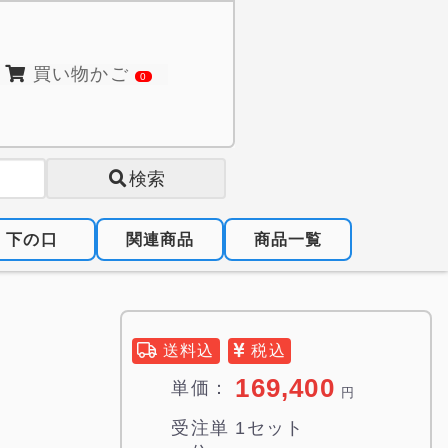
買い物かご
0
検索
下の口
関連商品
商品一覧
送料込
税込
169,400
単価：
円
受注単
1セット