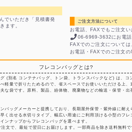
んでいただき「見積書発
ご注文方法について
できます。
お電話、FAXでもご注文
06-6969-3632にお
FAXでのご注文については
お電話・FAXでのご注文
フレコンバッグとは?
グ (別名 コンテナバッグ、トン袋、トランスバックなど) は、コ
比べ軽量で折りたためるので、省スペースでお使いいただける上、
丈夫な袋です。原料、製品、紛体物、廃棄物などの輸送・保管・出
コンバッグメーカーと提携しており、長期屋外保管・紫外線に耐え
早く出せる水切りタイプ、幅広い用途にご利用頂ける小型のフレコ
ラインナップからフレコンバッグを選べます。
ご注文で、最短で翌日にお届けします。一部商品を除き送料無料で