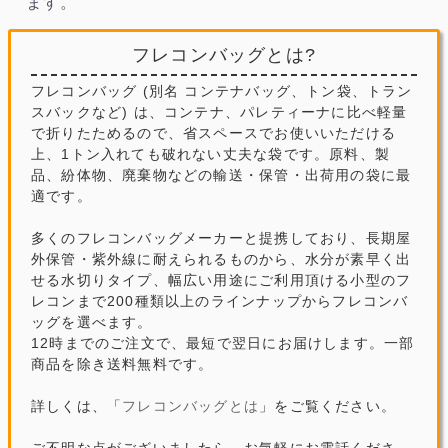
ます。
フレコンバッグとは?
フレコンバッグ (別名 コンテナバッグ、トン袋、トラン
スバックなど) は、コンテナ、パレティーナに比べ軽量
で折りたためるので、省スペースでお使いいただける
上、1トン入れても破れない丈夫な袋です。原料、製
品、紛体物、廃棄物などの輸送・保管・出荷用の袋に最
適です。
多くのフレコンバッグメーカーと提携しており、長期屋
外保管・紫外線に耐えられるものから、水分が素早く出
せる水切りタイプ、幅広い用途にご利用頂ける小型のフ
レコンまで200種類以上のラインナップからフレコンバ
ッグを選べます。
12時までのご注文で、最短で翌日にお届けします。一部
商品を除き送料無料です。
詳しくは、「
フレコンバッグとは
」をご覧ください。
ご不明な点がございましたら、お気軽にお電話くださ