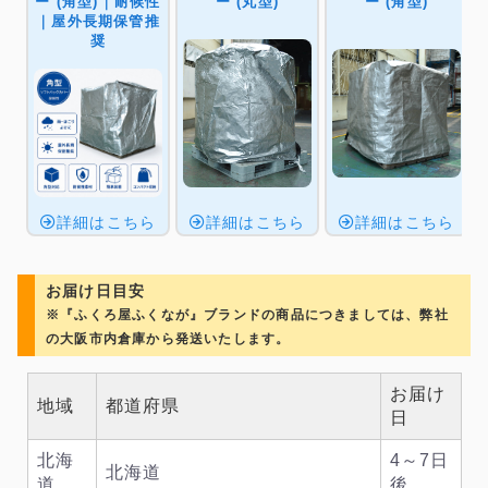
ー (角型)｜耐候性
ー (丸型)
ー (角型)
｜屋外長期保管推
奨
詳細はこちら
詳細はこちら
詳細はこちら
お届け日目安
※『ふくろ屋ふくなが』ブランドの商品につきましては、弊社
の大阪市内倉庫から発送いたします。
お届け
地域
都道府県
日
北海
4～7日
北海道
道
後