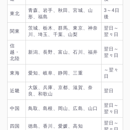
青森、岩手、秋田、宮城、山
3～4日
東北
形、福島
後
茨城、栃木、群馬、東京、神奈
翌日～
関東
川、埼玉、千葉、山梨
翌々日
信
翌日～
越・
新潟、長野、富山、石川、福井
翌々日
北陸
～翌々
東海
愛知、岐阜、静岡、三重
日
大阪、兵庫、京都、滋賀、奈
近畿
翌日
良、和歌山
翌日～
中国
鳥取、島根、岡山、広島、山口
翌々日
翌日～
四国
徳島、香川、愛媛、高知
翌々日