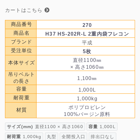
カートはこちら
商品番号
270
商品名
H37 HS-202R-L 2重内袋フレコン
ブランド
平成
受注単位
5枚
直径1100㎜
本体サイズ
× 高さ1060㎜
吊りベルト
1,100㎜
の長さ
容量
1,000L
耐荷重
1,000kg
ポリプロピレン
材質
100%バージン原料
サイズ(mm)
直径1100 × 高さ1060
容量
1,000L
耐荷重
1,000kg
丸型
全開投入口
排出口なし