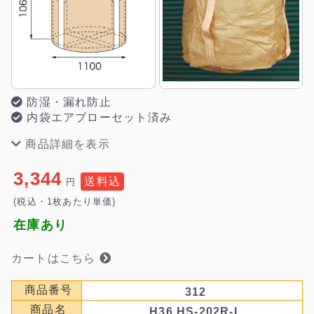
防湿・漏れ防止
内袋エアブローセット済み
商品詳細を表示
3,344
送料込
円
(税込・1枚あたり単価)
在庫あり
カートはこちら
商品番号
312
商品名
H36 HS-202R-L