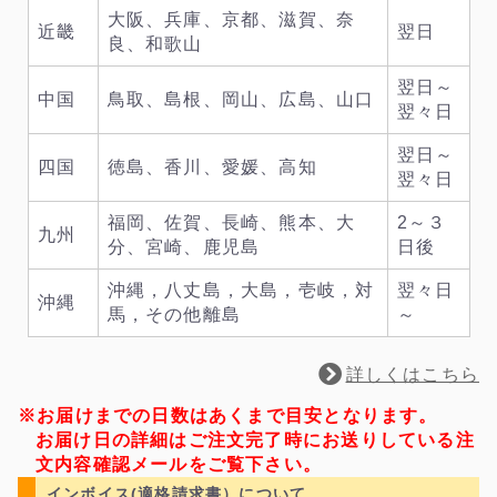
大阪、兵庫、京都、滋賀、奈
近畿
翌日
良、和歌山
翌日～
中国
鳥取、島根、岡山、広島、山口
翌々日
翌日～
四国
徳島、香川、愛媛、高知
翌々日
福岡、佐賀、長崎、熊本、大
2～３
九州
分、宮崎、鹿児島
日後
沖縄，八丈島，大島，壱岐，対
翌々日
沖縄
馬，その他離島
～
詳しくはこちら
※お届けまでの日数はあくまで目安となります。
お届け日の詳細はご注文完了時にお送りしている注
文内容確認メールをご覧下さい。
インボイス(適格請求書）について