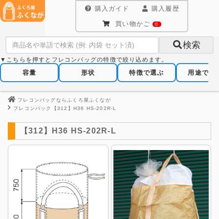
購入ガイド
購入履歴
買い物かご
0
検索
▼こちらを押すとフレコンバッグの特徴で絞り込めます。
容量
形状
特徴で選ぶ
用途で選
フレコンバッグならふくろ屋ふくなが
フレコンバック【312】H36 HS-202R-L
【312】H36 HS-202R-L