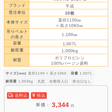
ブランド
平成
受注単位
10枚
直径1100㎜
本体サイズ
× 高さ1060㎜
吊りベルト
1,100㎜
の長さ
容量
1,007L
耐荷重
1,000kg
ポリプロピレン
材質
100%バージン原料
サイズ(mm)
直径1100 × 高さ1060
容量
1,007L
耐荷重
1,000kg
丸型
全開投入口
排出口なし
送料込
税込
3,344
単価：
円