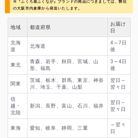
※『ふくろ屋ふくなが』ブランドの商品につきましては、弊社
の大阪市内倉庫から発送いたします。
お届け
地域
都道府県
日
北海
4～7日
北海道
道
後
青森、岩手、秋田、宮城、山
3～4日
東北
形、福島
後
茨城、栃木、群馬、東京、神奈
翌日～
関東
川、埼玉、千葉、山梨
翌々日
信
翌日～
越・
新潟、長野、富山、石川、福井
翌々日
北陸
～翌々
東海
愛知、岐阜、静岡、三重
日