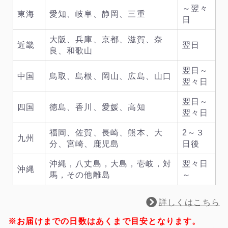
～翌々
東海
愛知、岐阜、静岡、三重
日
大阪、兵庫、京都、滋賀、奈
近畿
翌日
良、和歌山
翌日～
中国
鳥取、島根、岡山、広島、山口
翌々日
翌日～
四国
徳島、香川、愛媛、高知
翌々日
福岡、佐賀、長崎、熊本、大
2～３
九州
分、宮崎、鹿児島
日後
沖縄，八丈島，大島，壱岐，対
翌々日
沖縄
馬，その他離島
～
詳しくはこちら
※お届けまでの日数はあくまで目安となります。