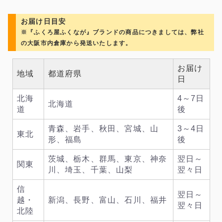
お届け日目安
※『ふくろ屋ふくなが』ブランドの商品につきましては、弊社
の大阪市内倉庫から発送いたします。
お届け
地域
都道府県
日
北海
4～7日
北海道
道
後
青森、岩手、秋田、宮城、山
3～4日
東北
形、福島
後
茨城、栃木、群馬、東京、神奈
翌日～
関東
川、埼玉、千葉、山梨
翌々日
信
翌日～
越・
新潟、長野、富山、石川、福井
翌々日
北陸