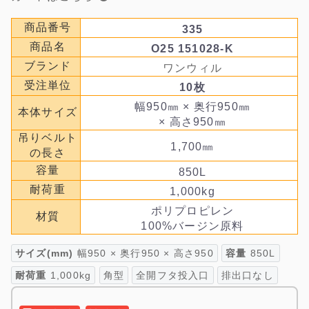
商品番号
335
商品名
O25 151028-K
ブランド
ワンウィル
受注単位
10枚
幅950㎜ × 奥行950㎜
本体サイズ
× 高さ950㎜
吊りベルト
1,700㎜
の長さ
容量
850L
耐荷重
1,000kg
ポリプロピレン
材質
100%バージン原料
サイズ(mm)
幅950 × 奥行950 × 高さ950
容量
850L
耐荷重
1,000kg
角型
全開フタ投入口
排出口なし