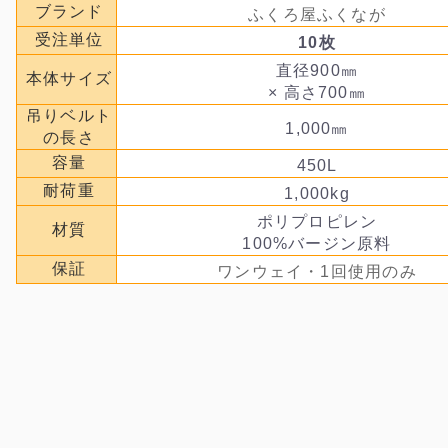
ブランド
ふくろ屋ふくなが
受注単位
10枚
直径900㎜
本体サイズ
× 高さ700㎜
吊りベルト
1,000㎜
の長さ
容量
450L
耐荷重
1,000kg
ポリプロピレン
材質
100%バージン原料
保証
ワンウェイ・1回使用のみ