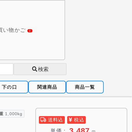
買い物かご
0
検索
下の口
関連商品
商品一覧
重
1,000kg
送料込
税込
3,487
単価：