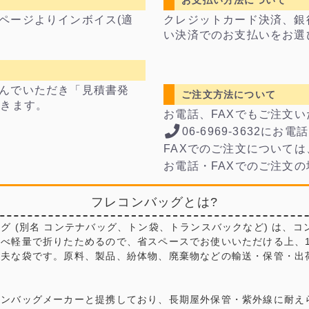
お支払い方法について
ページよりインボイス(適
クレジットカード決済、銀
い決済でのお支払いをお選
んでいただき「見積書発
ご注文方法について
できます。
お電話、FAXでもご注文
06-6969-3632にお
FAXでのご注文については
お電話・FAXでのご注文
フレコンバッグとは?
グ (別名 コンテナバッグ、トン袋、トランスバックなど) は、コ
比べ軽量で折りたためるので、省スペースでお使いいただける上、
丈夫な袋です。原料、製品、紛体物、廃棄物などの輸送・保管・出
コンバッグメーカーと提携しており、長期屋外保管・紫外線に耐え