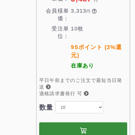
円
会員様単
3,313

円
価：
受注単
10枚
位：
95ポイント (3%還
元)
在庫あり
平日午前までのご注文で最短当日発
送
適格請求書発行 可
数量