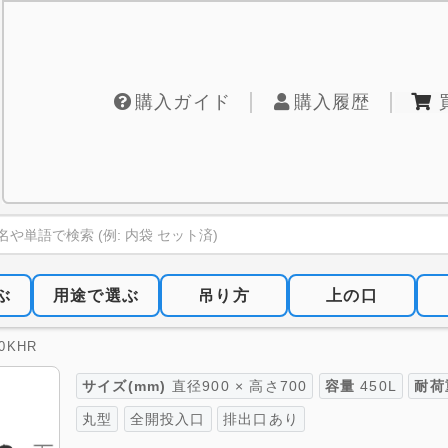
購入ガイド
購入履歴
ぶ
用途で選ぶ
吊り方
上の口
0KHR
サイズ(mm)
直径900 × 高さ700
容量
450L
耐荷
丸型
全開投入口
排出口あり