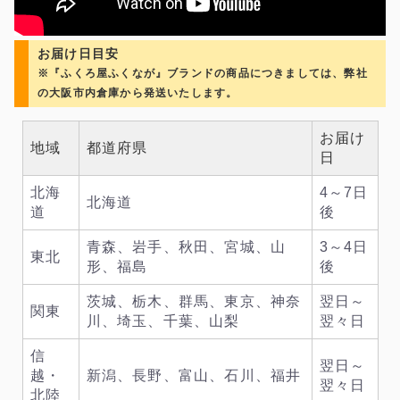
お届け日目安
※『ふくろ屋ふくなが』ブランドの商品につきましては、弊社
の大阪市内倉庫から発送いたします。
お届け
地域
都道府県
日
北海
4～7日
北海道
道
後
青森、岩手、秋田、宮城、山
3～4日
東北
形、福島
後
茨城、栃木、群馬、東京、神奈
翌日～
関東
川、埼玉、千葉、山梨
翌々日
信
翌日～
越・
新潟、長野、富山、石川、福井
翌々日
北陸