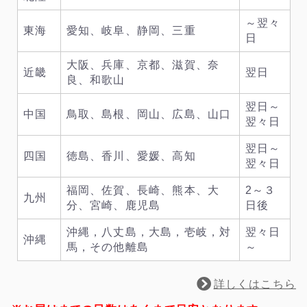
～翌々
東海
愛知、岐阜、静岡、三重
日
大阪、兵庫、京都、滋賀、奈
近畿
翌日
良、和歌山
翌日～
中国
鳥取、島根、岡山、広島、山口
翌々日
翌日～
四国
徳島、香川、愛媛、高知
翌々日
福岡、佐賀、長崎、熊本、大
2～３
九州
分、宮崎、鹿児島
日後
沖縄，八丈島，大島，壱岐，対
翌々日
沖縄
馬，その他離島
～
詳しくはこちら