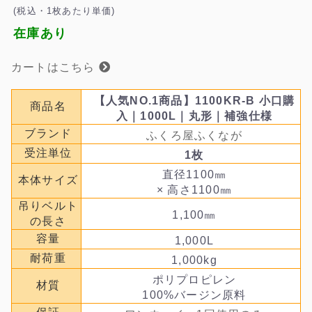
(税込・1枚あたり単価)
在庫あり
カートはこちら
【人気NO.1商品】1100KR-B 小口購
商品名
入｜1000L｜丸形｜補強仕様
ブランド
ふくろ屋ふくなが
受注単位
1枚
直径1100㎜
本体サイズ
× 高さ1100㎜
吊りベルト
1,100㎜
の長さ
容量
1,000L
耐荷重
1,000kg
ポリプロピレン
材質
100%バージン原料