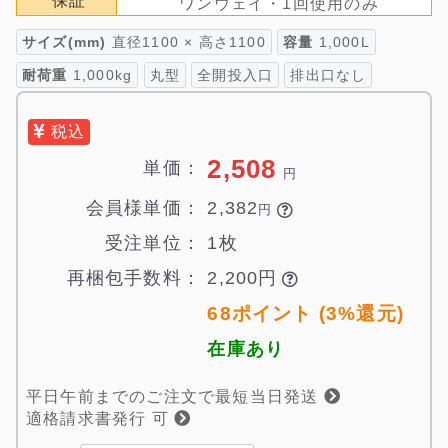
保証
ワンウェイ・1回使用のみ
サイズ(mm)
直径1100 × 高さ1100
容量
1,000L
耐荷重
1,000kg
丸型
全開投入口
排出口なし
税込
2,508
単価：
円
会員様単価：
2,382

円
受注単位：
1枚
再梱包手数料：
2,200円

68ポイント (3%還元)
在庫あり
平日午前までのご注文で最短当日発送
適格請求書発行 可