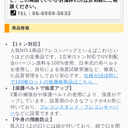
ど、この商品でいいかお悩みの方はお気軽にご相
談ください。
06-6969-3632
TEL：
商品情報
【1トン対応】
人気NO.1商品!フレコンバッグといえばこれ!とい
うほどの定番品です。1立米/1トン対応でUV剤配
合/バージン原料を100%使用。日本式の吊ベルト
を使用し、自社による強度試験実施など、徹底し
た品質管理をしており安心です。
仕様がほぼ同じ
で100枚ロットの低価格商品はこちら。
【保護ベルトで強度アップ】
2重の補強台や保護ベルトの使用により、強度がア
ップしています。設置用の小さなフックが4カ所に
付いており、
フレコンスタンド・フレコンキーパ
ー
などに設置できます。
【中身の飛散防止】
投入口 (上の口) には紐が付いており、紐で口を閉