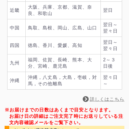
大阪、兵庫、京都、滋賀、奈
近畿
翌日
良、和歌山
翌日～
中国
鳥取、島根、岡山、広島、山口
翌々日
翌日～
四国
徳島、香川、愛媛、高知
翌々日
福岡、佐賀、長崎、熊本、大
2～３
九州
分、宮崎、鹿児島
日後
沖縄，八丈島，大島，壱岐，対
翌々日
沖縄
馬，その他離島
～
詳しくはこちら
※お届けまでの日数はあくまで目安となります。
お届け日の詳細はご注文完了時にお送りしている注
文内容確認メールをご覧下さい。