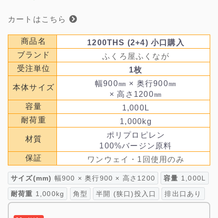
カートはこちら
商品名
1200THS (2+4) 小口購入
ブランド
ふくろ屋ふくなが
受注単位
1枚
幅900㎜ × 奥行900㎜
本体サイズ
× 高さ1200㎜
容量
1,000L
耐荷重
1,000kg
ポリプロピレン
材質
100%バージン原料
保証
ワンウェイ・1回使用のみ
サイズ(mm)
幅900 × 奥行900 × 高さ1200
容量
1,000L
耐荷重
1,000kg
角型
半開 (狭口)投入口
排出口あり