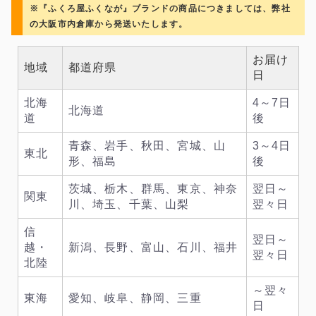
※『ふくろ屋ふくなが』ブランドの商品につきましては、弊社
の大阪市内倉庫から発送いたします。
お届け
地域
都道府県
日
北海
4～7日
北海道
道
後
青森、岩手、秋田、宮城、山
3～4日
東北
形、福島
後
茨城、栃木、群馬、東京、神奈
翌日～
関東
川、埼玉、千葉、山梨
翌々日
信
翌日～
越・
新潟、長野、富山、石川、福井
翌々日
北陸
～翌々
東海
愛知、岐阜、静岡、三重
日