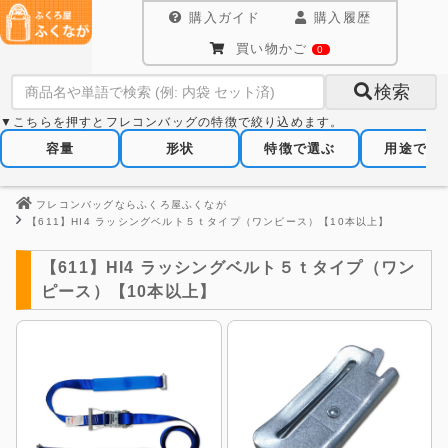
購入ガイド
購入履歴
買い物かご
0
検索
▼こちらを押すとフレコンバッグの特徴で絞り込めます。
容量
形状
特徴で選ぶ
用途で選
フレコンバッグならふくろ屋ふくなが
【611】HI4 ラッシングベルト５ｔタイプ（ワンピース）【10本以上】
【611】HI4 ラッシングベルト５ｔタイプ（ワン
ピース）【10本以上】