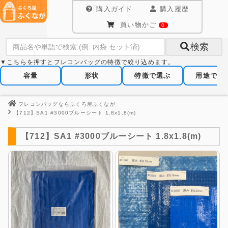
購入ガイド
購入履歴
買い物かご
0
検索
▼こちらを押すとフレコンバッグの特徴で絞り込めます。
容量
形状
特徴で選ぶ
用途で選
フレコンバッグならふくろ屋ふくなが
【712】SA1 #3000ブルーシート 1.8x1.8(m)
【712】SA1 #3000ブルーシート 1.8x1.8(m)