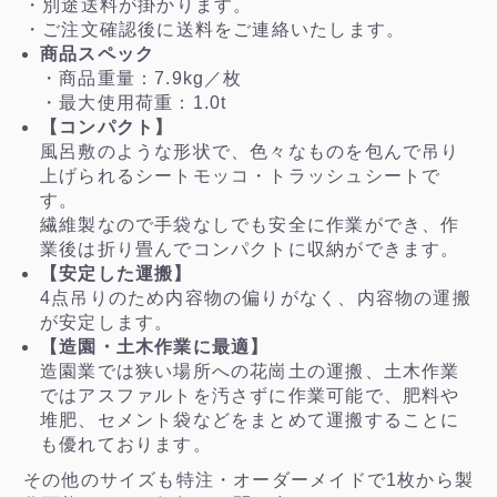
・別途送料が掛かります。
・ご注文確認後に送料をご連絡いたします。
商品スペック
・商品重量：7.9kg／枚
・最大使用荷重：1.0t
【コンパクト】
風呂敷のような形状で、色々なものを包んで吊り
上げられるシートモッコ・トラッシュシートで
す。
繊維製なので手袋なしでも安全に作業ができ、作
業後は折り畳んでコンパクトに収納ができます。
【安定した運搬】
4点吊りのため内容物の偏りがなく、内容物の運搬
が安定します。
【造園・土木作業に最適】
造園業では狭い場所への花崗土の運搬、土木作業
ではアスファルトを汚さずに作業可能で、肥料や
堆肥、セメント袋などをまとめて運搬することに
も優れております。
その他のサイズも特注・オーダーメイドで1枚から製