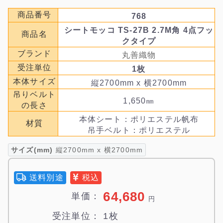
商品番号
768
シートモッコ TS-27B 2.7M角 4点フッ
商品名
クタイプ
ブランド
丸善織物
受注単位
1枚
本体サイズ
縦2700mm x 横2700mm
吊りベルト
1,650㎜
の長さ
本体シート：ポリエステル帆布
材質
吊手ベルト：ポリエステル
サイズ(mm)
縦2700mm x 横2700mm
送料別途
税込
64,680
単価：
円
受注単位：
1枚