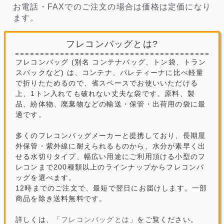
お電話・FAXでのご注文の場合は価格は定価になり
ます。
フレコンバッグとは?
フレコンバッグ (別名 コンテナバッグ、トン袋、トラン
スバックなど) は、コンテナ、パレティーナに比べ軽量
で折りたためるので、省スペースでお使いいただける
上、1トン入れても破れない丈夫な袋です。原料、製
品、紛体物、廃棄物などの輸送・保管・出荷用の袋に最
適です。
多くのフレコンバッグメーカーと提携しており、長期屋
外保管・紫外線に耐えられるものから、水分が素早く出
せる水切りタイプ、幅広い用途にご利用頂ける小型のフ
レコンまで200種類以上のラインナップからフレコンバ
ッグを選べます。
12時までのご注文で、最短で翌日にお届けします。一部
商品を除き送料無料です。
詳しくは、「
フレコンバッグとは
」をご覧ください。