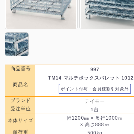
商品番号
997
TM14 マルチボックスパレット 1012
商品名
ポイント付与・会員様割引対象外
ブランド
テイモー
受注単位
1台
幅1200㎜ × 奥行1000㎜
本体サイズ
× 高さ888㎜
耐荷重
500kg