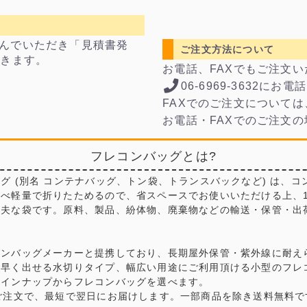
んでいただき「見積書発
ご注文方法について
できます。
お電話、FAXでもご注文
06-6969-3632にお
FAXでのご注文については
お電話・FAXでのご注文
フレコンバッグとは?
グ (別名 コンテナバッグ、トン袋、トランスバックなど) は、コ
比べ軽量で折りたためるので、省スペースでお使いいただける上、
丈夫な袋です。原料、製品、紛体物、廃棄物などの輸送・保管・出
コンバッグメーカーと提携しており、長期屋外保管・紫外線に耐え
早く出せる水切りタイプ、幅広い用途にご利用頂ける小型のフレコ
ラインナップからフレコンバッグを選べます。
ご注文で、最短で翌日にお届けします。一部商品を除き送料無料で