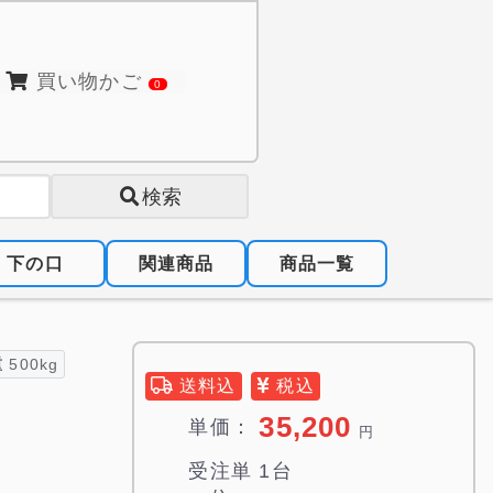
買い物かご
0
検索
下の口
関連商品
商品一覧
重
500kg
送料込
税込
35,200
単価：
円
受注単
1台