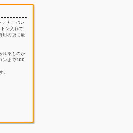
ンテナ、パレ
1トン入れて
荷用の袋に最
られるものか
ンまで200
す。