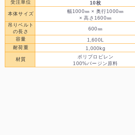
受注単位
10枚
幅1000㎜ × 奥行1000㎜
本体サイズ
× 高さ1600㎜
吊りベルト
600㎜
の長さ
容量
1,600L
耐荷重
1,000kg
ポリプロピレン
材質
100%バージン原料