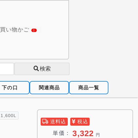
買い物かご
0
検索
下の口
関連商品
商品一覧
1,600L
送料込
税込
3,322
単価：
円