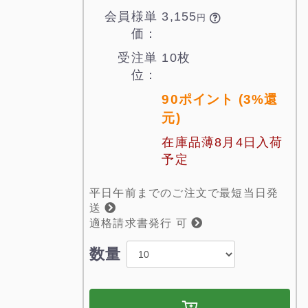
会員様単
3,155

円
価：
受注単
10枚
位：
90ポイント (3%還
元)
在庫品薄8月4日入荷
予定
平日午前までのご注文で最短当日発
送
適格請求書発行 可
数量