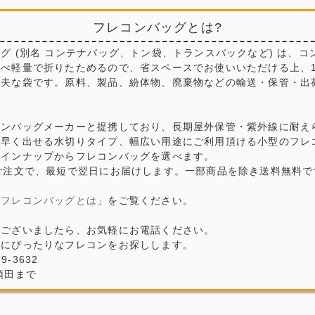
フレコンバッグとは?
グ (別名 コンテナバッグ、トン袋、トランスバックなど) は、コ
比べ軽量で折りたためるので、省スペースでお使いいただける上、
丈夫な袋です。原料、製品、紛体物、廃棄物などの輸送・保管・出
コンバッグメーカーと提携しており、長期屋外保管・紫外線に耐え
早く出せる水切りタイプ、幅広い用途にご利用頂ける小型のフレコ
ラインナップからフレコンバッグを選べます。
ご注文で、最短で翌日にお届けします。一部商品を除き送料無料で
「
フレコンバッグとは
」をご覧ください。
がございましたら、お気軽にお電話ください。
場にぴったりなフレコンをお探しします。
69-3632
頓田まで