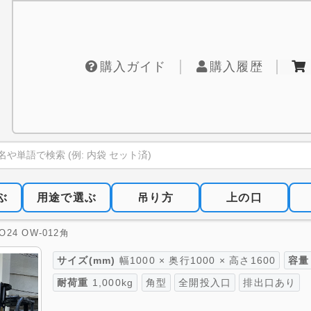
購入ガイド
購入履歴
ぶ
用途で選ぶ
吊り方
上の口
24 OW-012角
サイズ(mm)
幅1000 × 奥行1000 × 高さ1600
容量
耐荷重
1,000kg
角型
全開投入口
排出口あり