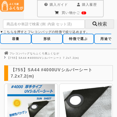
購入ガイド
購入履歴
買い物かご
0
検索
▼こちらを押すとフレコンバッグの特徴で絞り込めます。
容量
形状
特徴で選ぶ
用途で選
フレコンバッグならふくろ屋ふくなが
【755】SA44 #4000UVシルバーシート 7.2x7.2(m)
【755】SA44 #4000UVシルバーシート
7.2x7.2(m)