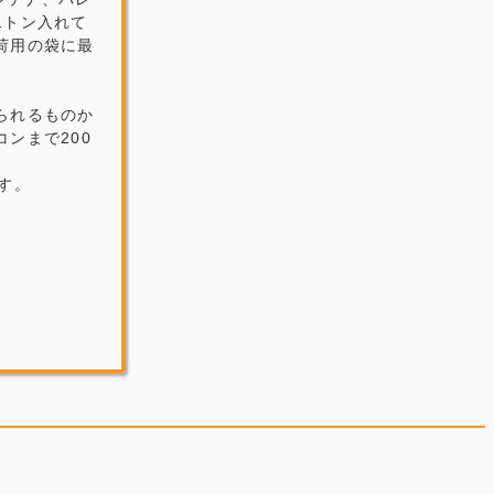
1トン入れて
荷用の袋に最
られるものか
ンまで200
す。