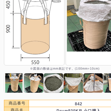
※図面の数値はmm表記です。(100mm=10cm)
商品番号
842
商品名
Drum930KR 小口購入