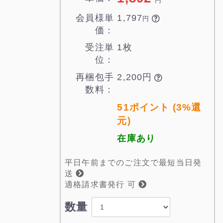
円
会員様単
1,797

円
価：
受注単
1枚
位：
再梱包手
2,200円

数料：
51ポイント (3%還
元)
在庫あり
平日午前までのご注文で最短当日発
送
適格請求書発行 可
数量