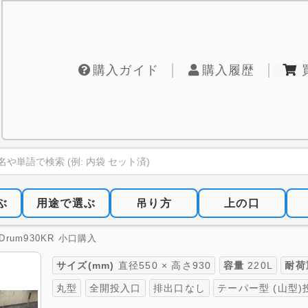
購入ガイド
購入履歴
ぶ
用途で選ぶ
吊り方
上の口
rum930KR 小口購入
サイズ(mm)
直径550 × 高さ930
容量
220L
耐荷
丸型
全開投入口
排出口なし
テーパー型 (山型)