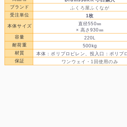
ブランド
ふくろ屋ふくなが
受注単位
1枚
直径550㎜
本体サイズ
× 高さ930㎜
容量
220L
耐荷重
500kg
材質
本体：ポリプロピレン、投入口：ポリプ
保証
ワンウェイ・1回使用のみ