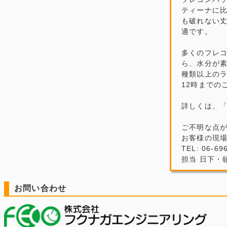
ティーナに
も破れない
適です。
多くのフレ
ら、水分が素
種類以上の
12時までの
詳しくは、
ご不明な点
お客様の現
TEL: 06-69
担当 日下・
お問い合わせ