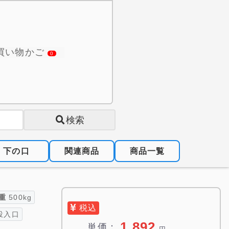
買い物かご
0
検索
下の口
関連商品
商品一覧
重
500kg
税込
投入口
1,892
単価：