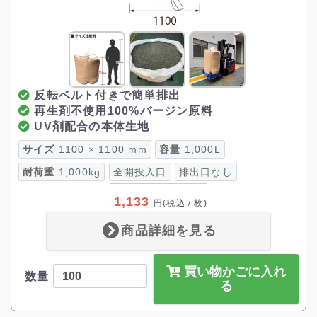
反転ベルト付きで簡単排出
再生剤不使用100%バージン原料
UV剤配合の本体生地
サイズ
1100 × 1100 mm
容量
1,000L
耐荷重
1,000kg
全開投入口
排出口なし
1,133
円
(税込 / 枚)
商品詳細を見る
買い物かごに入れ
数量
る