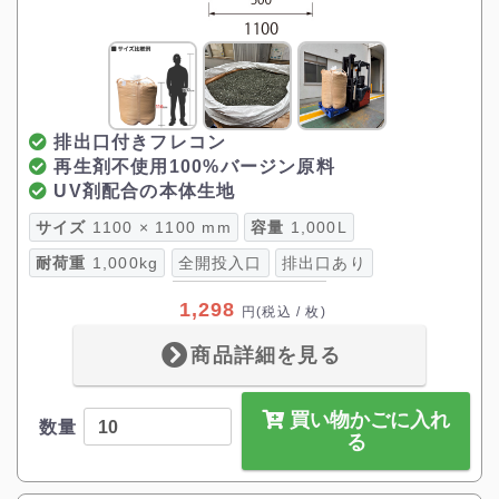
排出口付きフレコン
再生剤不使用100%バージン原料
UV剤配合の本体生地
サイズ
1100 × 1100 mm
容量
1,000L
耐荷重
1,000kg
全開投入口
排出口あり
1,298
円
(税込 / 枚)
商品詳細を見る
買い物かごに入れ
数量
る