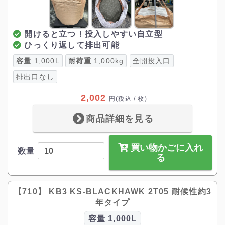
開けると立つ！投入しやすい自立型
ひっくり返して排出可能
容量
1,000L
耐荷重
1,000kg
全開投入口
排出口なし
2,002
円
(税込 / 枚)
商品詳細を見る
買い物かごに入れ
数量
る
【710】 KB3 KS-BLACKHAWK 2T05 耐候性約3
年タイプ
容量
1,000L