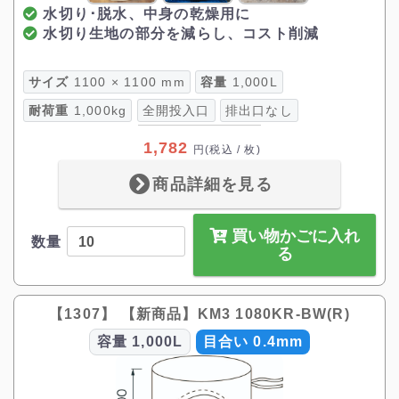
水切り･脱水、中身の乾燥用に
水切り生地の部分を減らし、コスト削減
サイズ
1100 × 1100 mm
容量
1,000L
耐荷重
1,000kg
全開投入口
排出口なし
1,782
円
(税込 / 枚)
商品詳細を見る
買い物かごに入れ
数量
る
【1307】 【新商品】KM3 1080KR-BW(R)
容量
1,000L
目合い 0.4mm