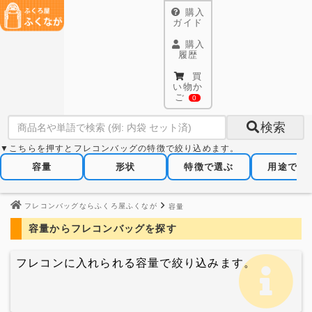
購入
ガイド
購入
履歴
買
い物か
ご
0
検索
▼こちらを押すとフレコンバッグの特徴で絞り込めます。
容量
形状
特徴で選ぶ
用途で選
フレコンバッグならふくろ屋ふくなが
容量
容量からフレコンバッグを探す
フレコンに入れられる容量で絞り込みます。