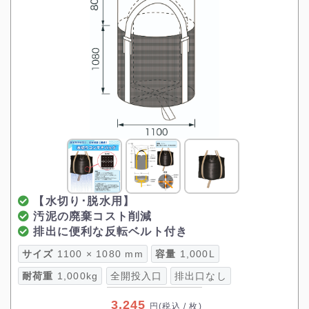
【水切り･脱水用】
汚泥の廃棄コスト削減
排出に便利な反転ベルト付き
サイズ
1100 × 1080 mm
容量
1,000L
耐荷重
1,000kg
全開投入口
排出口なし
3,245
円
(税込 / 枚)